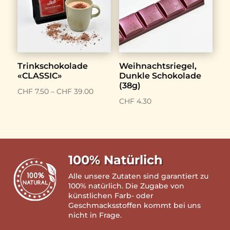
Trinkschokolade
Weihnachtsriegel,
«CLASSIC»
Dunkle Schokolade
(38g)
Preisspanne:
CHF
7.50
–
CHF
39.00
CHF
4.30
CHF 7.50
bis
CHF 39.00
100% Natürlich
Alle unsere Zutaten sind garantiert zu
100% natürlich. Die Zugabe von
künstlichen Farb- oder
Geschmacksstoffen kommt bei uns
nicht in Frage.