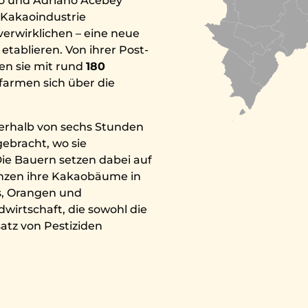
o und Adriano Acebey
-Kakaoindustrie
 verwirklichen – eine neue
etablieren. Von ihrer Post-
en sie mit rund
180
armen sich über die
nerhalb von sechs Stunden
gebracht, wo sie
ie Bauern setzen dabei auf
anzen ihre Kakaobäume in
s, Orangen und
irtschaft, die sowohl die
satz von Pestiziden