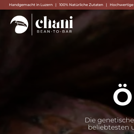
Handgemacht in Luzern | 100% Natürliche Zutaten | Hochwertige
Ö
Die genetisch
beliebtesten 