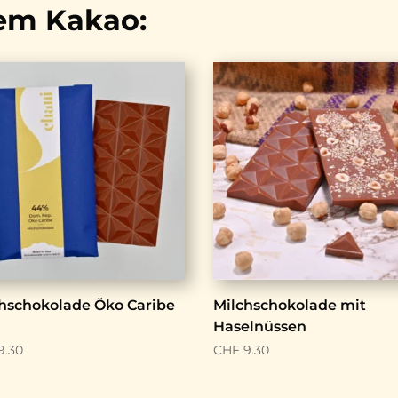
em Kakao:
hschokolade Öko Caribe
Milchschokolade mit
Haselnüssen
9.30
CHF
9.30