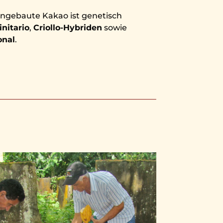
angebaute Kakao ist genetisch
initario
,
Criollo-Hybriden
sowie
onal
.