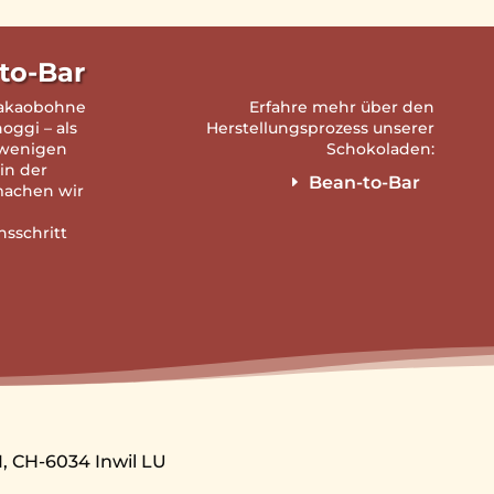
to-Bar
Kakaobohne
Erfahre mehr über den
hoggi – als
Herstellungsprozess unserer
 wenigen
Schokoladen:
 in der
Bean-to-Bar
machen wir
nsschritt
, CH-6034 Inwil LU