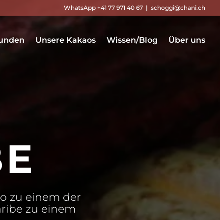
WhatsApp +41 77 971 40 67
|
schoggi@chani.ch
unden
Unsere Kakaos
Wissen/Blog
Über uns
BE
o zu einem der
aribe zu einem