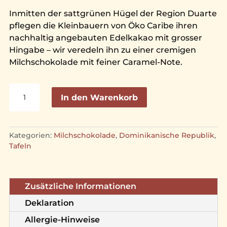
Inmitten der sattgrünen Hügel der Region Duarte
pflegen die Kleinbauern von Öko Caribe ihren
nachhaltig angebauten Edelkakao mit grosser
Hingabe – wir veredeln ihn zu einer cremigen
Milchschokolade mit feiner Caramel-Note.
Milchschokolade
A
In den Warenkorb
Öko
l
Caribe
t
44%
e
Kategorien:
Milchschokolade
,
Dominikanische Republik
,
Menge
r
Tafeln
n
a
t
Zusätzliche Informationen
i
v
Deklaration
e
Allergie-Hinweise
: