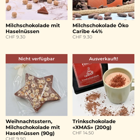
Milchschokolade mit
Milchschokolade Öko
Haselnüssen
Caribe 44%
CHF
9.30
CHF
9.30
Nicht verfügbar
Ausverkauft!
Weihnachtsstern,
Trinkschokolade
Milchschokolade mit
«XMAS» (200g)
CHF
14.50
Haselnüssen (90g)
CHF
9.90