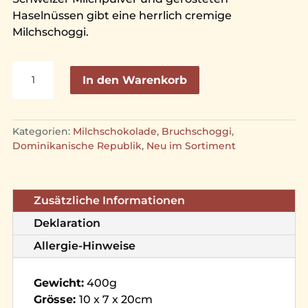
Haselnüssen gibt eine herrlich cremige
Milchschoggi.
Milchschokolade
A
In den Warenkorb
mit
l
Haselnüssen,
t
Bruchschoggi
e
Kategorien:
Milchschokolade
,
Bruchschoggi
,
(400g)
r
Dominikanische Republik
,
Neu im Sortiment
Menge
n
a
t
Zusätzliche Informationen
i
v
Deklaration
e
Allergie-Hinweise
:
Gewicht:
400g
Grösse:
10 x 7 x 20cm