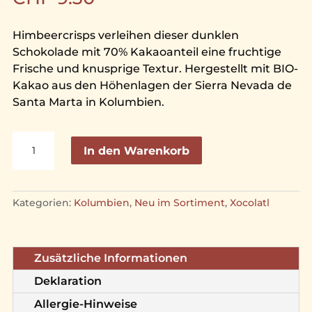
Himbeercrisps verleihen dieser dunklen
Schokolade mit 70% Kakaoanteil eine fruchtige
Frische und knusprige Textur. Hergestellt mit BIO-
Kakao aus den Höhenlagen der Sierra Nevada de
Santa Marta in Kolumbien.
Kolumbien
A
In den Warenkorb
Seynekun
l
70%
t
mit
e
Kategorien:
Kolumbien
,
Neu im Sortiment
,
Xocolatl
Himbeercrisps
r
Menge
n
a
t
Zusätzliche Informationen
i
Deklaration
v
Allergie-Hinweise
e