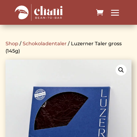
Shop
/
Schokoladentaler
/ Luzerner Taler gross
(145g)