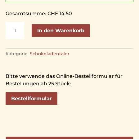
Gesamtsumme:
CHF
14.50
Luzerner
A
In den Warenkorb
Taler
l
gross
t
(145g)
e
Kategorie:
Schokoladentaler
Menge
r
n
a
Bitte verwende das Online-Bestellformular für
t
Bestellungen ab 25 Stück:
i
v
Bestellformular
e
: