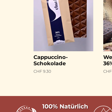
Cappuccino-
We
Schokolade
36
CHF
9.30
CHF
100% Natürlich