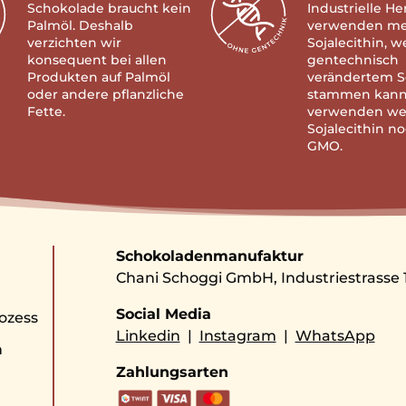
Schokolade braucht kein
Industrielle He
Palmöl. Deshalb
verwenden me
verzichten wir
Sojalecithin, w
konsequent bei allen
gentechnisch
Produkten auf Palmöl
verändertem S
oder andere pflanzliche
stammen kann
Fette.
verwenden we
Sojalecithin n
GMO.
Schokoladenmanufaktur
Chani Schoggi GmbH, Industriestrasse 1
Social Media
ozess
Linkedin
|
Instagram
|
WhatsApp
n
Zahlungsarten