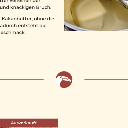
ter verleihen der
 und knackigen Bruch.
e Kakaobutter, ohne die
adurch entsteht die
 Geschmack.
e
Ausverkauft!