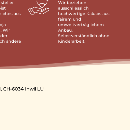
rsteller
Wir beziehen
ist
ausschliesslich
elches aus
hochwertige Kakaos aus
fairem und
oja
umweltverträglichem
. Wir
Anbau.
der
Selbstverständlich ohne
och andere
Kinderarbeit.
, CH-6034 Inwil LU